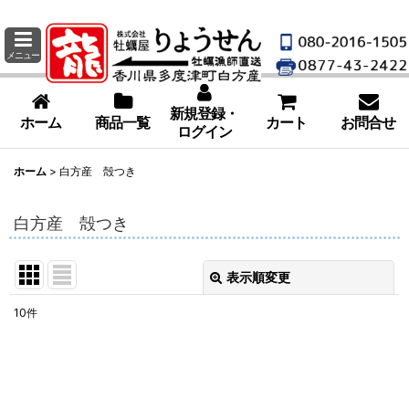
メニュー
新規登録・
ホーム
商品一覧
カート
お問合せ
ログイン
ホーム
>
白方産 殻つき
白方産 殻つき
表示順変更
閉じる
10
件
表示数
:
並び順
: