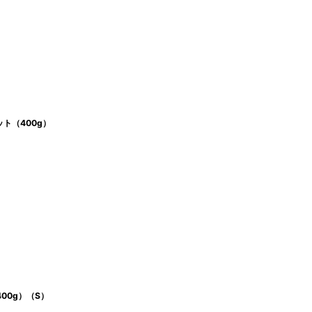
ト（400g）
00g）（S）