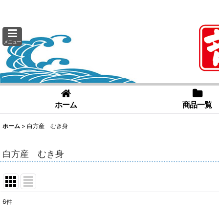
メニュー
ホーム
商品一覧
ホーム
>
白方産 むき身
白方産 むき身
6
件
表示数
: