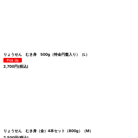
並び順
:
りょうせん むき身 500g（特金円盤入り）（L）
2,700
円
(税込)
りょうせん むき身（金）4本セット（800g）（M）
2,500
円
(税込)