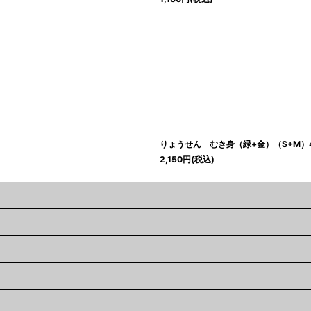
りょうせん むき身（緑+金）（S+M）4
2,150
円
(税込)